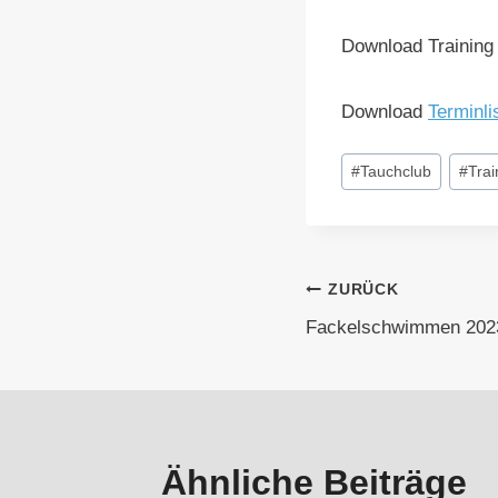
Download Training
Download
Terminli
Schlagworte:
#
Tauchclub
#
Trai
Beitragsna
ZURÜCK
Fackelschwimmen 202
Ähnliche Beiträge