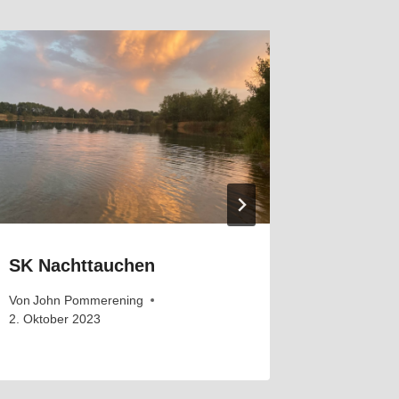
SK Nachttauchen
Nordha
Von
John Pommerening
Von
John 
2. Oktober 2023