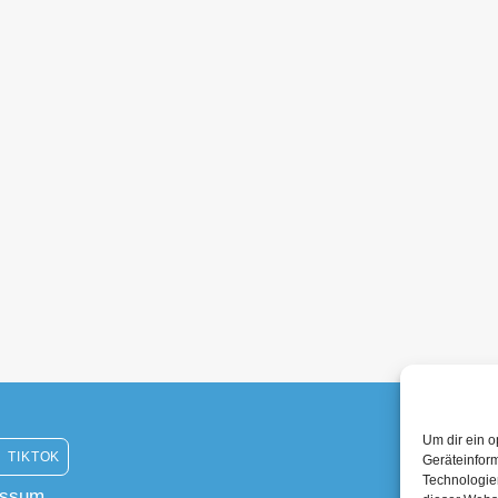
Um dir ein o
TIKTOK
Geräteinfor
Technologien
essum