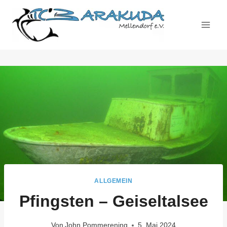
Zum
Inhalt
springen
ALLGEMEIN
Pfingsten – Geiseltalsee
Von
John Pommerening
5. Mai 2024