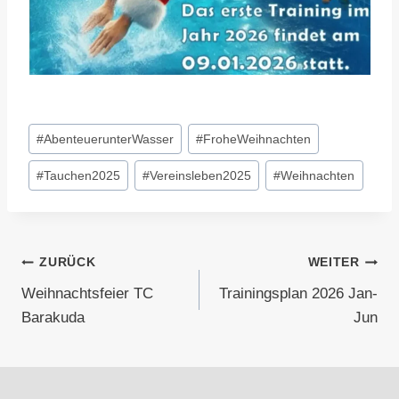
Schlagworte:
#
AbenteuerunterWasser
#
FroheWeihnachten
#
Tauchen2025
#
Vereinsleben2025
#
Weihnachten
Beitragsnavigation
ZURÜCK
WEITER
Weihnachtsfeier TC
Trainingsplan 2026 Jan-
Barakuda
Jun