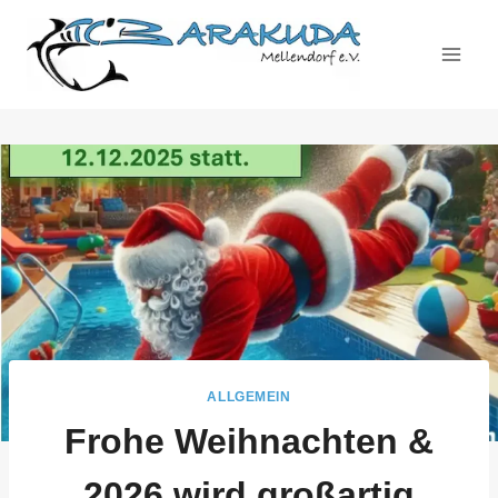
Zum
Inhalt
springen
ALLGEMEIN
Frohe Weihnachten &
2026 wird großartig