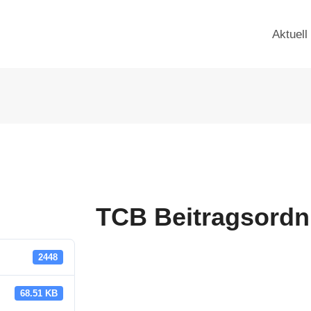
Aktuell
TCB Beitragsord
2448
68.51 KB