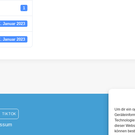
1
7. Januar 2023
7. Januar 2023
Um dir ein o
TIKTOK
Geräteinfor
Technologien
essum
dieser Websi
können best
Mitglied im