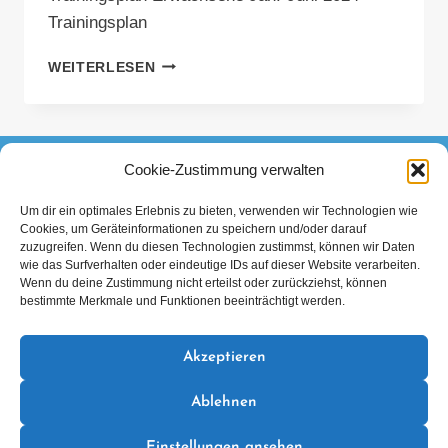
Trainingsplan
TRAININGSPLAN
WEITERLESEN
ERWACHSENE
JAN.-
JUNI
2024
Cookie-Zustimmung verwalten
FACEBOOK
INSTAGRAM
TIKTOK
Um dir ein optimales Erlebnis zu bieten, verwenden wir Technologien wie
Cookies, um Geräteinformationen zu speichern und/oder darauf
Datenschutzerklärung
Impressum
zuzugreifen. Wenn du diesen Technologien zustimmst, können wir Daten
wie das Surfverhalten oder eindeutige IDs auf dieser Website verarbeiten.
Wenn du deine Zustimmung nicht erteilst oder zurückziehst, können
bestimmte Merkmale und Funktionen beeinträchtigt werden.
Akzeptieren
Mitglied im Verband Deutscher Sporttaucher e.V.
Ablehnen
Einstellungen ansehen