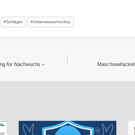
#
Schläger
#
Unterwasserhockey
vigation
ng für Nachwuchs –
Maschseefackel