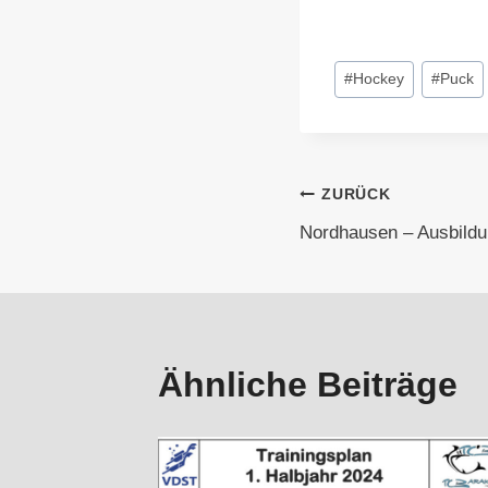
Schlagworte:
#
Hockey
#
Puck
Beitragsna
ZURÜCK
Nordhausen – Ausbildu
Ähnliche Beiträge