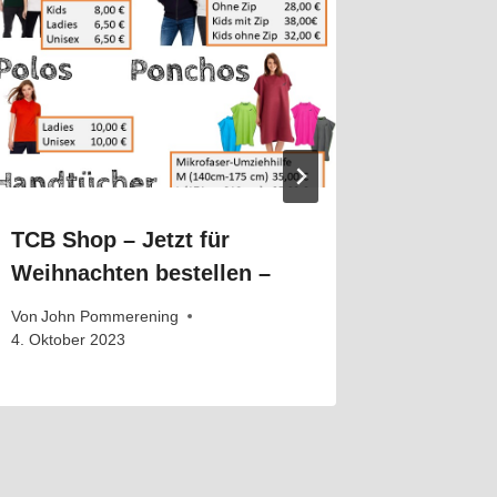
TCB Shop – Jetzt für
TCB Sho
Weihnachten bestellen –
Weihna
Von
John Pommerening
Von
John 
4. Oktober 2023
4. Oktober