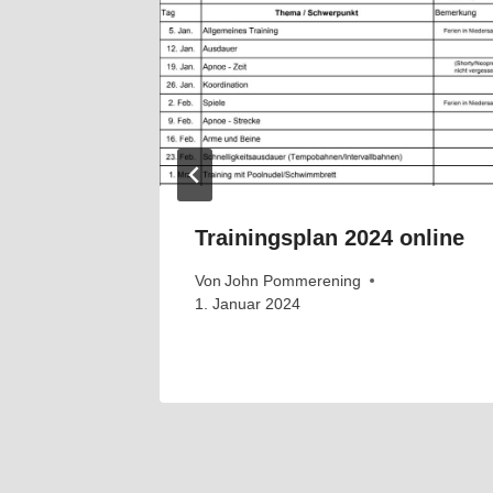
hwimme
Trainingsplan 2024 online
Von
John Pommerening
1. Januar 2024
. Juni 2024